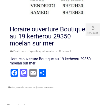
6
Horaire ouverture Boutique
NOV 2025
au 19 kerherou 29350
moelan sur mer
Posté dans :
Exposition
,
Information et Création
|
Horaire ouverture Boutique au 19 kerherou 29350
moelan sur mer
Facebook
Mastodon
Email
Partager
chic
,
dentelle
,
horaire
,
pull
,
veste
,
vetement
Rechercher :