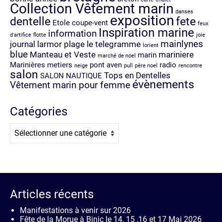
Collection Vêtement marin
danses
exposition
dentelle
fete
Etole coupe-vent
feux
Inspiration marine
information
d'artifice
flotte
joie
mainlynes
journal
larmor plage
le telegramme
lorient
blue
Manteau et Veste
mariniere
marin
marché de noel
Marinières
metiers
pont aven
radio
neige
pull
père noel
rencontre
salon
Tops en Dentelles
SALON NAUTIQUE
évènements
Vêtement marin pour femme
Catégories
Catégories
Articles récents
Manifestations à venir sur 2026
Fête de la Morue à Binic le 14, 15 ,16 et 17 Mai 2026