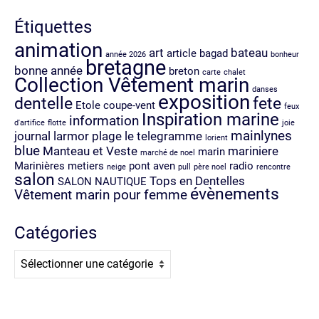
Étiquettes
animation
art
bateau
article
bagad
année 2026
bonheur
bretagne
bonne année
breton
carte
chalet
Collection Vêtement marin
danses
exposition
dentelle
fete
Etole coupe-vent
feux
Inspiration marine
information
d'artifice
flotte
joie
mainlynes
journal
larmor plage
le telegramme
lorient
blue
Manteau et Veste
mariniere
marin
marché de noel
Marinières
metiers
pont aven
radio
neige
pull
père noel
rencontre
salon
Tops en Dentelles
SALON NAUTIQUE
évènements
Vêtement marin pour femme
Catégories
Catégories