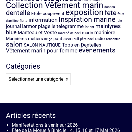
Collection Vêtement marin
danses
exposition
dentelle
fete
Etole coupe-vent
feux
Inspiration marine
information
d'artifice
flotte
joie
mainlynes
journal
larmor plage
le telegramme
lorient
blue
Manteau et Veste
mariniere
marin
marché de noel
Marinières
metiers
pont aven
radio
neige
pull
père noel
rencontre
salon
Tops en Dentelles
SALON NAUTIQUE
évènements
Vêtement marin pour femme
Catégories
Catégories
Articles récents
Manifestations à venir sur 2026
Fête de la Morue à Binic le 14, 15 ,16 et 17 Mai 2026