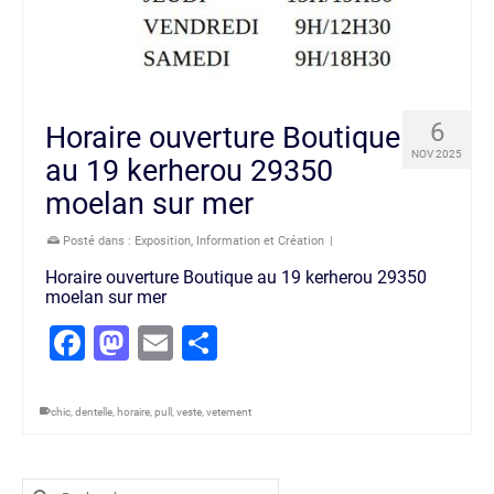
6
Horaire ouverture Boutique
NOV 2025
au 19 kerherou 29350
moelan sur mer
Posté dans :
Exposition
,
Information et Création
|
Horaire ouverture Boutique au 19 kerherou 29350
moelan sur mer
Facebook
Mastodon
Email
Partager
chic
,
dentelle
,
horaire
,
pull
,
veste
,
vetement
Rechercher :