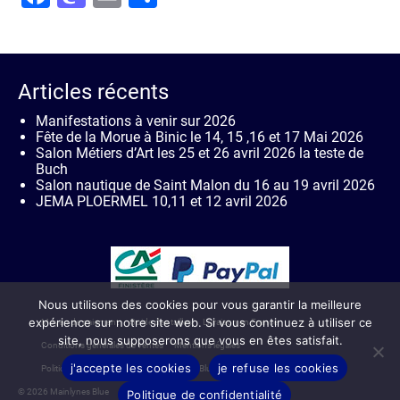
Articles récents
Manifestations à venir sur 2026
Fête de la Morue à Binic le 14, 15 ,16 et 17 Mai 2026
Salon Métiers d’Art les 25 et 26 avril 2026 la teste de
Buch
Salon nautique de Saint Malon du 16 au 19 avril 2026
JEMA PLOERMEL 10,11 et 12 avril 2026
Nous utilisons des cookies pour vous garantir la meilleure
expérience sur notre site web. Si vous continuez à utiliser ce
Moyen de paiement
Guide des tailles
Livraison en France
site, nous supposerons que vous en êtes satisfait.
Conditions générales de ventes
Mentions légales
j'accepte les cookies
je refuse les cookies
Politique de confidentialité de Mainlynes Blue
Contact
© 2026 Mainlynes Blue
Politique de confidentialité