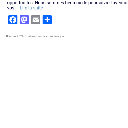
opportunités. Nous sommes heureux de poursuivre l'aventur
vos …
Lire la suite
Facebook
Mastodon
Email
Partager
année 2026
,
bonheur
,
bonne année
,
fete
,
joie