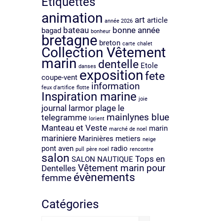
Étiquettes
animation
art
article
année 2026
bateau
bonne année
bagad
bonheur
bretagne
breton
carte
chalet
Collection Vêtement
marin
dentelle
Etole
danses
exposition
fete
coupe-vent
information
feux d'artifice
flotte
Inspiration marine
joie
journal
larmor plage
le
mainlynes blue
telegramme
lorient
Manteau et Veste
marin
marché de noel
mariniere
Marinières
metiers
neige
pont aven
radio
pull
père noel
rencontre
salon
Tops en
SALON NAUTIQUE
Vêtement marin pour
Dentelles
évènements
femme
Catégories
Catégories