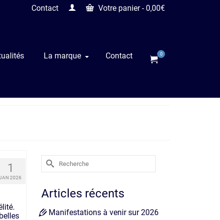
Contact
Votre panier
-
0,00
€
ualités
La marque
Contact
0
Rechercher :
1
JAN 2026
Articles récents
lité.
Manifestations à venir sur 2026
belles