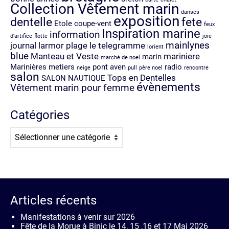
Collection Vêtement marin
danses
exposition
dentelle
fete
Etole coupe-vent
feux
Inspiration marine
information
d'artifice
flotte
joie
mainlynes
journal
larmor plage
le telegramme
lorient
blue
Manteau et Veste
mariniere
marin
marché de noel
Marinières
metiers
pont aven
radio
neige
pull
père noel
rencontre
salon
Tops en Dentelles
SALON NAUTIQUE
évènements
Vêtement marin pour femme
Catégories
Catégories
Articles récents
Manifestations à venir sur 2026
Fête de la Morue à Binic le 14, 15 ,16 et 17 Mai 2026