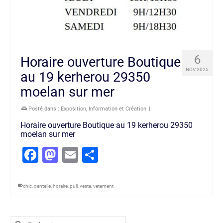
6
Horaire ouverture Boutique
NOV 2025
au 19 kerherou 29350
moelan sur mer
Posté dans :
Exposition
,
Information et Création
|
Horaire ouverture Boutique au 19 kerherou 29350
moelan sur mer
Facebook
Mastodon
Email
Partager
chic
,
dentelle
,
horaire
,
pull
,
veste
,
vetement
Rechercher :