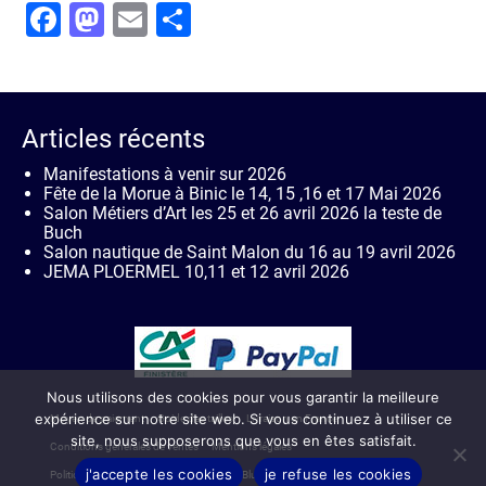
Facebook
Mastodon
Email
Partager
Articles récents
Manifestations à venir sur 2026
Fête de la Morue à Binic le 14, 15 ,16 et 17 Mai 2026
Salon Métiers d’Art les 25 et 26 avril 2026 la teste de
Buch
Salon nautique de Saint Malon du 16 au 19 avril 2026
JEMA PLOERMEL 10,11 et 12 avril 2026
Nous utilisons des cookies pour vous garantir la meilleure
expérience sur notre site web. Si vous continuez à utiliser ce
Moyen de paiement
Guide des tailles
Livraison en France
site, nous supposerons que vous en êtes satisfait.
Conditions générales de ventes
Mentions légales
j'accepte les cookies
je refuse les cookies
Politique de confidentialité de Mainlynes Blue
Contact