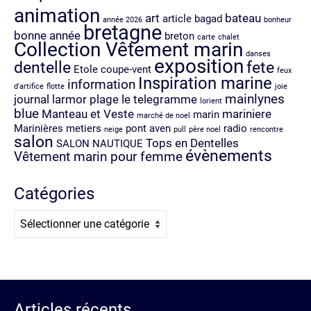
animation
art
bateau
article
bagad
année 2026
bonheur
bretagne
bonne année
breton
carte
chalet
Collection Vêtement marin
danses
exposition
dentelle
fete
Etole coupe-vent
feux
Inspiration marine
information
d'artifice
flotte
joie
mainlynes
journal
larmor plage
le telegramme
lorient
blue
Manteau et Veste
mariniere
marin
marché de noel
Marinières
metiers
pont aven
radio
neige
pull
père noel
rencontre
salon
Tops en Dentelles
SALON NAUTIQUE
évènements
Vêtement marin pour femme
Catégories
Catégories
Articles récents