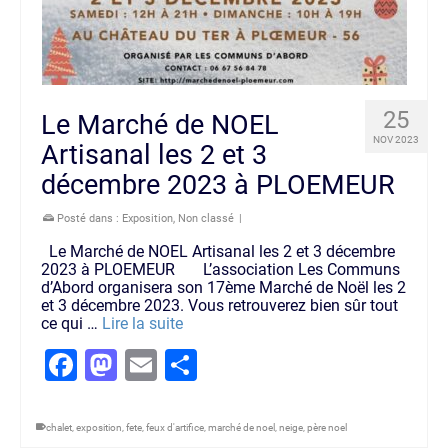
25
Le Marché de NOEL
NOV 2023
Artisanal les 2 et 3
décembre 2023 à PLOEMEUR
Posté dans :
Exposition
,
Non classé
|
Le Marché de NOEL Artisanal les 2 et 3 décembre
2023 à PLOEMEUR L’association Les Communs
d’Abord organisera son 17ème Marché de Noël les 2
et 3 décembre 2023. Vous retrouverez bien sûr tout
ce qui …
Lire la suite
Facebook
Mastodon
Email
Partager
chalet
,
exposition
,
fete
,
feux d'artifice
,
marché de noel
,
neige
,
père noel