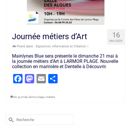
16
Journée métiers d’Art
MAI 2023
Posté dans :
Exposition
,
Information et Création
|
Mainlynes Blue sera présente le dimanche 21 mai à
la journée métiers d’Art à LARMOR PLAGE. Nouvelle
collection en marinière et Dentelle à Découvrir.
Facebook
Mastodon
Email
Partager
art
,
journée
,
larmor plage
,
metiers
Rechercher :