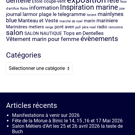
dentelle
fete
Etole coupe-vent
feux
Inspiration marine
information
d'artifice
flotte
joie
mainlynes
journal
larmor plage
le telegramme
lorient
blue
Manteau et Veste
mariniere
marin
marché de noel
Marinières
metiers
pont aven
radio
neige
pull
père noel
rencontre
salon
Tops en Dentelles
SALON NAUTIQUE
évènements
Vêtement marin pour femme
Catégories
Catégories
Articles récents
Manifestations à venir sur 2026
Fête de la Morue à Binic le 14, 15 ,16 et 17 Mai 2026
Salon Métiers d’Art les 25 et 26 avril 2026 la teste de
Buch