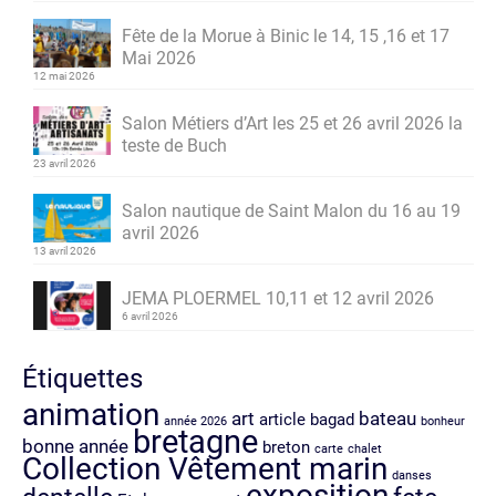
Fête de la Morue à Binic le 14, 15 ,16 et 17
Mai 2026
12 mai 2026
Salon Métiers d’Art les 25 et 26 avril 2026 la
teste de Buch
23 avril 2026
Salon nautique de Saint Malon du 16 au 19
avril 2026
13 avril 2026
JEMA PLOERMEL 10,11 et 12 avril 2026
6 avril 2026
Étiquettes
animation
art
bateau
article
bagad
année 2026
bonheur
bretagne
bonne année
breton
carte
chalet
Collection Vêtement marin
danses
exposition