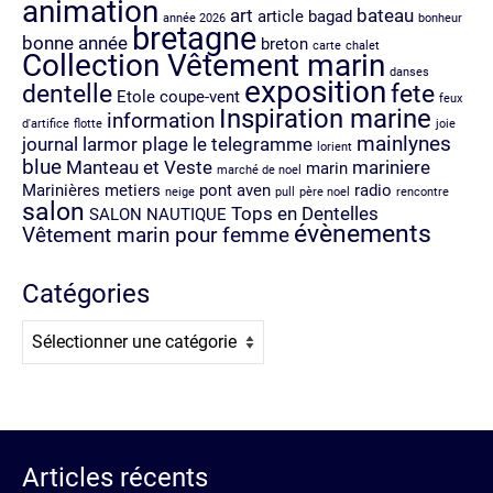
animation
art
bateau
article
bagad
année 2026
bonheur
bretagne
bonne année
breton
carte
chalet
Collection Vêtement marin
danses
exposition
dentelle
fete
Etole coupe-vent
feux
Inspiration marine
information
d'artifice
flotte
joie
mainlynes
journal
larmor plage
le telegramme
lorient
blue
Manteau et Veste
mariniere
marin
marché de noel
Marinières
metiers
pont aven
radio
neige
pull
père noel
rencontre
salon
Tops en Dentelles
SALON NAUTIQUE
évènements
Vêtement marin pour femme
Catégories
Catégories
Articles récents