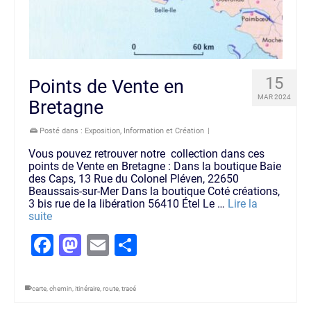
15
Points de Vente en
MAR 2024
Bretagne
Posté dans :
Exposition
,
Information et Création
|
Vous pouvez retrouver notre collection dans ces
points de Vente en Bretagne : Dans la boutique Baie
des Caps, 13 Rue du Colonel Pléven, 22650
Beaussais-sur-Mer Dans la boutique Coté créations,
3 bis rue de la libération 56410 Étel Le …
Lire la
suite
Facebook
Mastodon
Email
Partager
carte
,
chemin
,
itinéraire
,
route
,
tracé