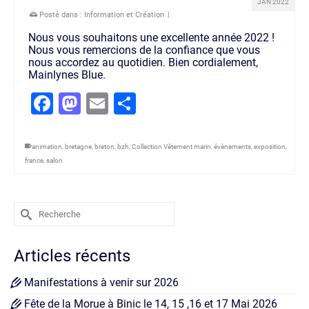
JAN 2022
Posté dans :
Information et Création
|
Nous vous souhaitons une excellente année 2022 !
Nous vous remercions de la confiance que vous
nous accordez au quotidien. Bien cordialement,
Mainlynes Blue.
Facebook
Mastodon
Email
Partager
animation
,
bretagne
,
breton
,
bzh
,
Collection Vêtement marin
,
évènements
,
exposition
,
france
,
salon
Rechercher :
Articles récents
Manifestations à venir sur 2026
Fête de la Morue à Binic le 14, 15 ,16 et 17 Mai 2026