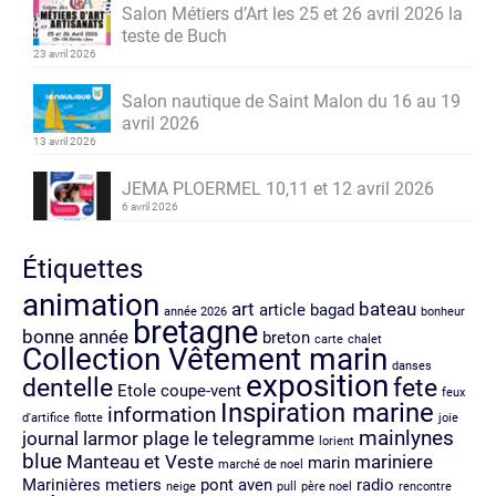
Salon Métiers d’Art les 25 et 26 avril 2026 la
teste de Buch
23 avril 2026
Salon nautique de Saint Malon du 16 au 19
avril 2026
13 avril 2026
JEMA PLOERMEL 10,11 et 12 avril 2026
6 avril 2026
Étiquettes
animation
art
bateau
article
bagad
année 2026
bonheur
bretagne
bonne année
breton
carte
chalet
Collection Vêtement marin
danses
exposition
dentelle
fete
Etole coupe-vent
feux
Inspiration marine
information
d'artifice
flotte
joie
mainlynes
journal
larmor plage
le telegramme
lorient
blue
Manteau et Veste
mariniere
marin
marché de noel
Marinières
metiers
pont aven
radio
neige
pull
père noel
rencontre