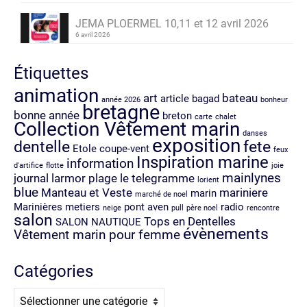
JEMA PLOERMEL 10,11 et 12 avril 2026
6 avril 2026
Étiquettes
animation
art
bateau
article
bagad
année 2026
bonheur
bretagne
bonne année
breton
carte
chalet
Collection Vêtement marin
danses
exposition
dentelle
fete
Etole coupe-vent
feux
Inspiration marine
information
d'artifice
flotte
joie
mainlynes
journal
larmor plage
le telegramme
lorient
blue
Manteau et Veste
mariniere
marin
marché de noel
Marinières
metiers
pont aven
radio
neige
pull
père noel
rencontre
salon
Tops en Dentelles
SALON NAUTIQUE
évènements
Vêtement marin pour femme
Catégories
Catégories