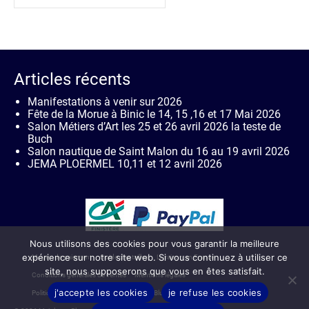
Articles récents
Manifestations à venir sur 2026
Fête de la Morue à Binic le 14, 15 ,16 et 17 Mai 2026
Salon Métiers d’Art les 25 et 26 avril 2026 la teste de
Buch
Salon nautique de Saint Malon du 16 au 19 avril 2026
JEMA PLOERMEL 10,11 et 12 avril 2026
Nous utilisons des cookies pour vous garantir la meilleure
expérience sur notre site web. Si vous continuez à utiliser ce
Moyen de paiement
Guide des tailles
Livraison en France
site, nous supposerons que vous en êtes satisfait.
Conditions générales de ventes
Mentions légales
j'accepte les cookies
je refuse les cookies
Politique de confidentialité de Mainlynes Blue
Contact