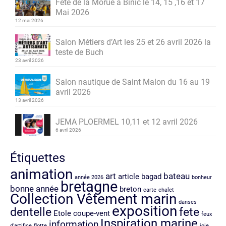
Fête de la Morue à Binic le 14, 15 ,16 et 17
Mai 2026
12 mai 2026
Salon Métiers d’Art les 25 et 26 avril 2026 la
teste de Buch
23 avril 2026
Salon nautique de Saint Malon du 16 au 19
avril 2026
13 avril 2026
JEMA PLOERMEL 10,11 et 12 avril 2026
6 avril 2026
Étiquettes
animation
art
bateau
article
bagad
année 2026
bonheur
bretagne
bonne année
breton
carte
chalet
Collection Vêtement marin
danses
exposition
dentelle
fete
Etole coupe-vent
feux
Inspiration marine
information
d'artifice
flotte
joie