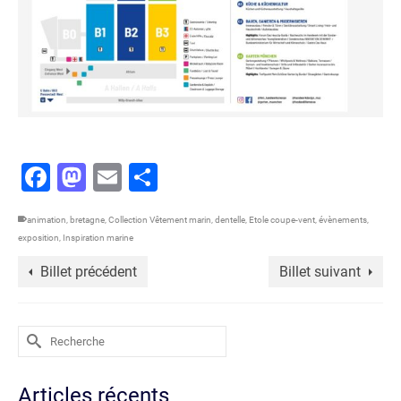
Facebook
Mastodon
Email
Partager
animation
,
bretagne
,
Collection Vêtement marin
,
dentelle
,
Etole coupe-vent
,
évènements
,
exposition
,
Inspiration marine
Billet précédent
Billet suivant
Rechercher :
Articles récents