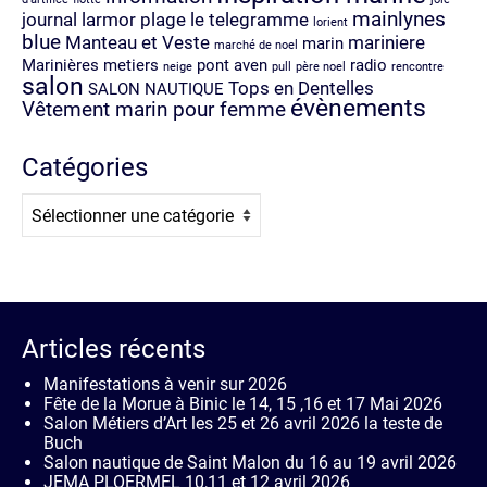
mainlynes
journal
larmor plage
le telegramme
lorient
blue
Manteau et Veste
mariniere
marin
marché de noel
Marinières
metiers
pont aven
radio
neige
pull
père noel
rencontre
salon
Tops en Dentelles
SALON NAUTIQUE
évènements
Vêtement marin pour femme
Catégories
Catégories
Articles récents
Manifestations à venir sur 2026
Fête de la Morue à Binic le 14, 15 ,16 et 17 Mai 2026
Salon Métiers d’Art les 25 et 26 avril 2026 la teste de
Buch
Salon nautique de Saint Malon du 16 au 19 avril 2026
JEMA PLOERMEL 10,11 et 12 avril 2026