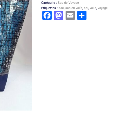
Catégorie :
Sac de Voyage
Étiquettes :
sac
,
sac en voile
,
spi
,
voile
,
voyage
Facebook
Mastodon
Email
Partager