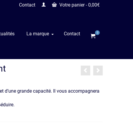
Contact
Votre panier
-
0,00
€
ualités
La marque
Contact
0
nt
t et d’une grande capacité. Il vous accompagnera
éduire.