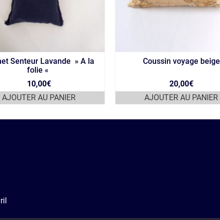
et Senteur Lavande » A la
Coussin voyage beige
folie «
10,00
€
20,00
€
AJOUTER AU PANIER
AJOUTER AU PANIER
i
il