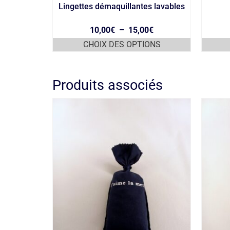
Lingettes démaquillantes lavables
Plage
10,00
€
–
15,00
€
de
CHOIX DES OPTIONS
prix :
Ce
10,00€
produit
à
a
15,00€
Produits associés
plusieurs
variations.
Les
options
peuvent
être
choisies
sur
la
page
du
produit