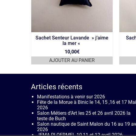
oat
Sachet Senteur Lavande » j’aime
Sach
la mer «
10,00
€
AJOUTER AU PANIER
Articles récents
Manifestations à venir sur 2026
Fête de la Morue à Binic le 14, 15 ,16 et 17 Ma
2026
Salon Métiers d’Art les 25 et 26 avril 2026 la
teste de Buch
Salon nautique de Saint Malon du 16 au 19 avr
2026
JEMA PLOERMEL 10,11 et 12 avril 2026