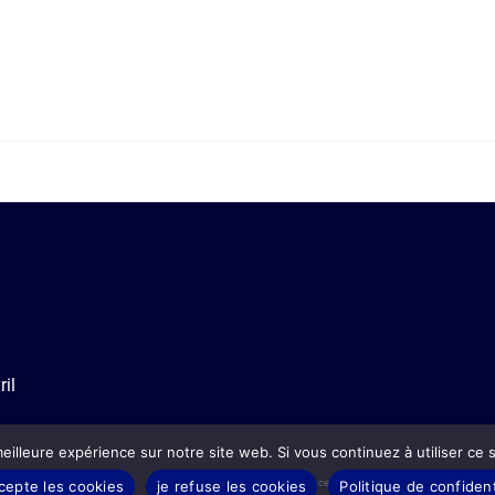
i
il
eilleure expérience sur notre site web. Si vous continuez à utiliser ce
Moyen de paiement
Guide des tailles
Livraison en France
Conditions générales de ventes
ccepte les cookies
je refuse les cookies
Politique de confident