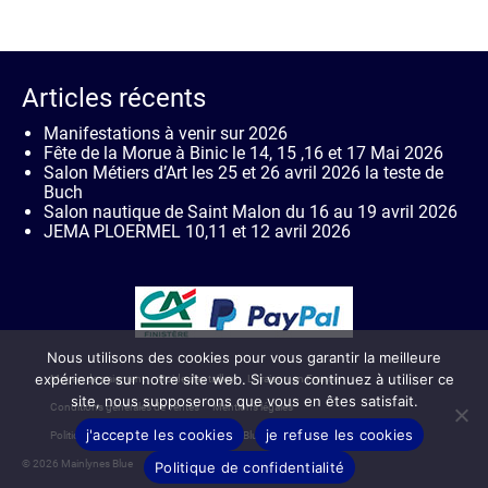
Articles récents
Manifestations à venir sur 2026
Fête de la Morue à Binic le 14, 15 ,16 et 17 Mai 2026
Salon Métiers d’Art les 25 et 26 avril 2026 la teste de
Buch
Salon nautique de Saint Malon du 16 au 19 avril 2026
JEMA PLOERMEL 10,11 et 12 avril 2026
Nous utilisons des cookies pour vous garantir la meilleure
expérience sur notre site web. Si vous continuez à utiliser ce
Moyen de paiement
Guide des tailles
Livraison en France
site, nous supposerons que vous en êtes satisfait.
Conditions générales de ventes
Mentions légales
j'accepte les cookies
je refuse les cookies
Politique de confidentialité de Mainlynes Blue
Contact
© 2026 Mainlynes Blue
Politique de confidentialité