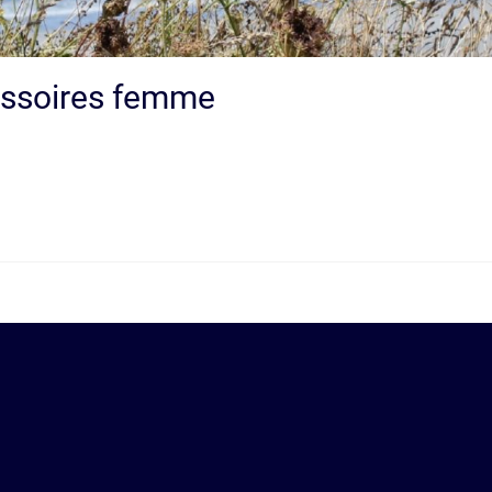
essoires femme
i