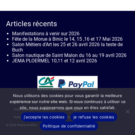
Articles récents
Manifestations à venir sur 2026
Fête de la Morue à Binic le 14, 15 ,16 et 17 Mai 2026
Salon Métiers d’Art les 25 et 26 avril 2026 la teste de
Buch
Salon nautique de Saint Malon du 16 au 19 avril 2026
JEMA PLOERMEL 10,11 et 12 avril 2026
Nous utilisons des cookies pour vous garantir la meilleure
expérience sur notre site web. Si vous continuez à utiliser ce
Moyen de paiement
Guide des tailles
Livraison en France
site, nous supposerons que vous en êtes satisfait.
Conditions générales de ventes
Mentions légales
j'accepte les cookies
je refuse les cookies
Politique de confidentialité de Mainlynes Blue
Contact
© 2026 Mainlynes Blue
Politique de confidentialité