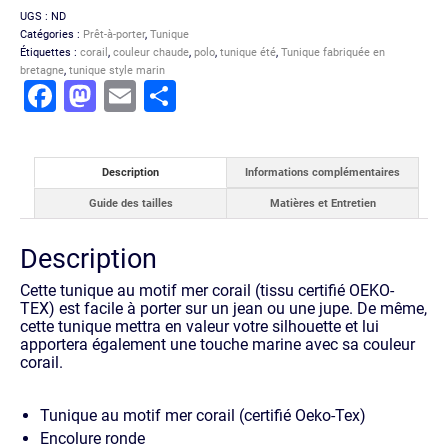
UGS :
ND
Catégories :
Prêt-à-porter
,
Tunique
Étiquettes :
corail
,
couleur chaude
,
polo
,
tunique été
,
Tunique fabriquée en
bretagne
,
tunique style marin
Facebook
Mastodon
Email
Partager
Description
Informations complémentaires
Guide des tailles
Matières et Entretien
Description
Cette tunique au motif mer corail (tissu certifié OEKO-
TEX) est facile à porter sur un jean ou une jupe. De même,
cette tunique mettra en valeur votre silhouette et lui
apportera également une touche marine avec sa couleur
corail.
Tunique au motif mer corail (certifié Oeko-Tex)
Encolure ronde