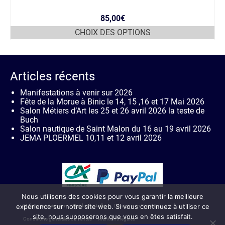
85,00
€
CHOIX DES OPTIONS
Ce
produit
a
plusieurs
Articles récents
variations.
Les
Manifestations à venir sur 2026
options
Fête de la Morue à Binic le 14, 15 ,16 et 17 Mai 2026
peuvent
Salon Métiers d’Art les 25 et 26 avril 2026 la teste de
être
Buch
choisies
Salon nautique de Saint Malon du 16 au 19 avril 2026
sur
JEMA PLOERMEL 10,11 et 12 avril 2026
la
page
du
produit
Nous utilisons des cookies pour vous garantir la meilleure
expérience sur notre site web. Si vous continuez à utiliser ce
Moyen de paiement
Guide des tailles
Livraison en France
site, nous supposerons que vous en êtes satisfait.
Conditions générales de ventes
Mentions légales