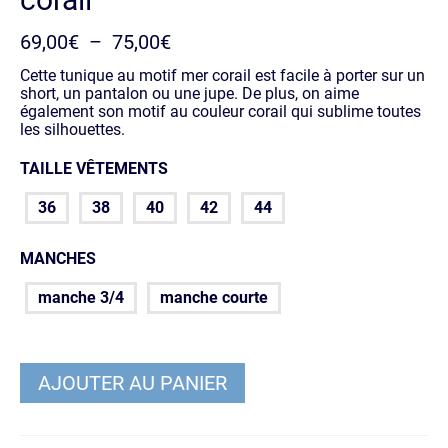
Plage
69,00
€
–
75,00
€
de
prix :
Cette tunique au motif mer corail est facile à porter sur un
69,00€
short, un pantalon ou une jupe. De plus, on aime
à
également son motif au couleur corail qui sublime toutes
75,00€
les silhouettes.
TAILLE VÊTEMENTS
36
38
40
42
44
MANCHES
manche 3/4
manche courte
AJOUTER AU PANIER