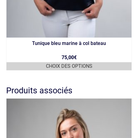
Tunique bleu marine à col bateau
75,00
€
CHOIX DES OPTIONS
Ce
produit
a
Produits associés
plusieurs
variations.
Les
options
peuvent
être
choisies
sur
la