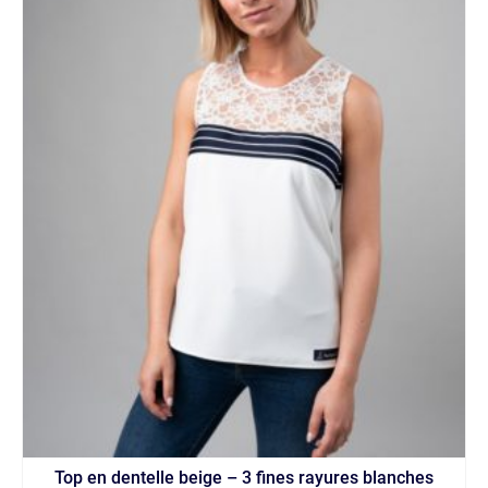
page
du
produit
Top en dentelle beige – 3 fines rayures blanches