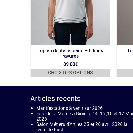
Top en dentelle beige – 6 fines
Tu
rayures
89,00
€
ONS
CHOIX DES OPTIONS
Ce
produit
a
rs
plusieurs
Articles récents
ns.
variations.
Les
Manifestations à venir sur 2026
options
Fête de la Morue à Binic le 14, 15 ,16 et 17 Ma
t
peuvent
2026
être
Salon Métiers d’Art les 25 et 26 avril 2026 la
s
choisies
teste de Buch
sur