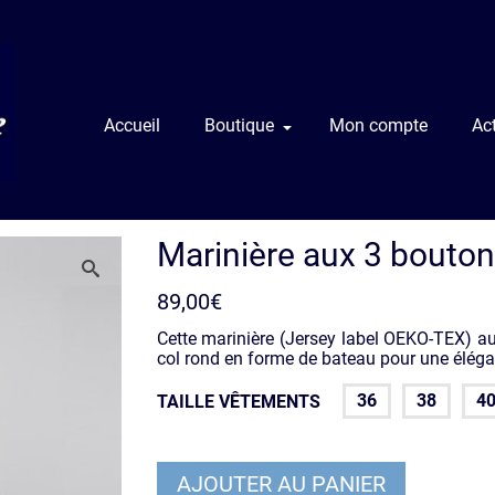
Accueil
Boutique
Mon compte
Act
Marinière aux 3 bouto
89,00
€
Cette marinière (Jersey label OEKO-TEX) a
col rond en forme de bateau pour une éléga
36
38
4
TAILLE VÊTEMENTS
AJOUTER AU PANIER