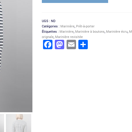
UGS :
ND
Catégories :
Marinière
,
Prêt-à-porter
Étiquettes :
Marinière
,
Marinière à boutons
,
Marinière écru
,
Ma
orignale
,
Marinière revisitée
Facebook
Mastodon
Email
Partager