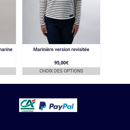
marine
Marinière version revisitée
Top en d
r
95,00
€
CHOIX DES OPTIONS
CH
Ce
produit
a
plusieurs
variations.
Les
options
peuvent
être
choisies
sur