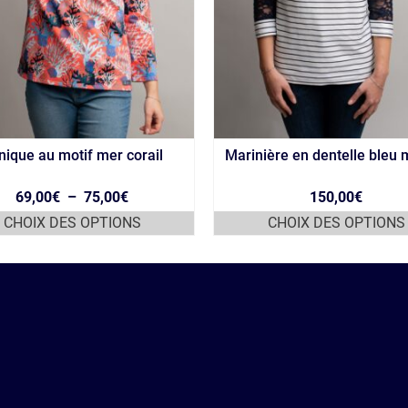
nique au motif mer corail
Marinière en dentelle bleu 
Plage
69,00
€
–
75,00
€
150,00
€
de
CHOIX DES OPTIONS
CHOIX DES OPTIONS
prix :
Ce
Ce
69,00€
produit
produit
à
a
a
75,00€
plusieurs
plusieurs
variations.
variations.
Les
Les
options
options
i
peuvent
peuvent
être
être
choisies
choisies
sur
sur