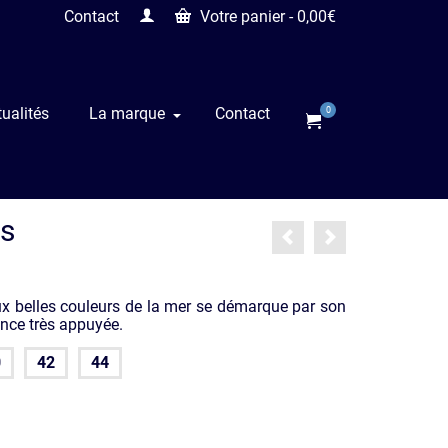
Contact
Votre panier
-
0,00
€
ualités
La marque
Contact
0
ns
ux belles couleurs de la mer se démarque par son
nce très appuyée.
0
42
44