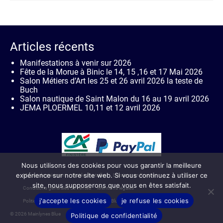
Ce
produit
a
plusieurs
variations.
Articles récents
Les
options
Manifestations à venir sur 2026
peuvent
Fête de la Morue à Binic le 14, 15 ,16 et 17 Mai 2026
être
Salon Métiers d’Art les 25 et 26 avril 2026 la teste de
choisies
Buch
sur
Salon nautique de Saint Malon du 16 au 19 avril 2026
la
JEMA PLOERMEL 10,11 et 12 avril 2026
page
du
produit
Nous utilisons des cookies pour vous garantir la meilleure
expérience sur notre site web. Si vous continuez à utiliser ce
Moyen de paiement
Guide des tailles
Livraison en France
site, nous supposerons que vous en êtes satisfait.
Conditions générales de ventes
Mentions légales
j'accepte les cookies
je refuse les cookies
Politique de confidentialité de Mainlynes Blue
Contact
© 2026 Mainlynes Blue
Politique de confidentialité