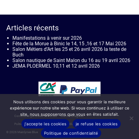
Articles récents
Manifestations à venir sur 2026
Fête de la Morue à Binic le 14, 15 ,16 et 17 Mai 2026
Salon Métiers d’Art les 25 et 26 avril 2026 la teste de
Buch
Salon nautique de Saint Malon du 16 au 19 avril 2026
JEMA PLOERMEL 10,11 et 12 avril 2026
Nous utilisons des cookies pour vous garantir la meilleure
expérience sur notre site web. Si vous continuez à utiliser ce
Moyen de paiement
Guide des tailles
Livraison en France
site, nous supposerons que vous en êtes satisfait.
Conditions générales de ventes
Mentions légales
j'accepte les cookies
je refuse les cookies
Politique de confidentialité de Mainlynes Blue
Contact
© 2026 Mainlynes Blue
Politique de confidentialité