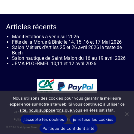
Articles récents
Manifestations à venir sur 2026
Fête de la Morue à Binic le 14, 15 ,16 et 17 Mai 2026
Salon Métiers d’Art les 25 et 26 avril 2026 la teste de
Buch
Salon nautique de Saint Malon du 16 au 19 avril 2026
JEMA PLOERMEL 10,11 et 12 avril 2026
Nous utilisons des cookies pour vous garantir la meilleure
expérience sur notre site web. Si vous continuez à utiliser ce
Moyen de paiement
Guide des tailles
Livraison en France
site, nous supposerons que vous en êtes satisfait.
Conditions générales de ventes
Mentions légales
j'accepte les cookies
je refuse les cookies
Politique de confidentialité de Mainlynes Blue
Contact
© 2026 Mainlynes Blue
Politique de confidentialité