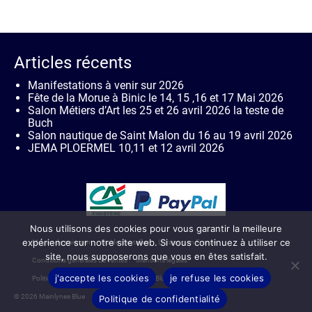
Articles récents
Manifestations à venir sur 2026
Fête de la Morue à Binic le 14, 15 ,16 et 17 Mai 2026
Salon Métiers d’Art les 25 et 26 avril 2026 la teste de
Buch
Salon nautique de Saint Malon du 16 au 19 avril 2026
JEMA PLOERMEL 10,11 et 12 avril 2026
Nous utilisons des cookies pour vous garantir la meilleure
expérience sur notre site web. Si vous continuez à utiliser ce
Moyen de paiement
Guide des tailles
Livraison en France
site, nous supposerons que vous en êtes satisfait.
Conditions générales de ventes
Mentions légales
j'accepte les cookies
je refuse les cookies
Politique de confidentialité de Mainlynes Blue
Contact
© 2026 Mainlynes Blue
Politique de confidentialité