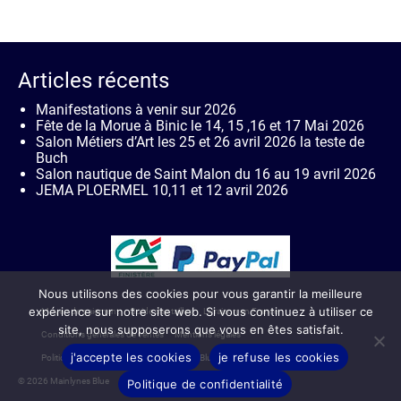
Articles récents
Manifestations à venir sur 2026
Fête de la Morue à Binic le 14, 15 ,16 et 17 Mai 2026
Salon Métiers d’Art les 25 et 26 avril 2026 la teste de
Buch
Salon nautique de Saint Malon du 16 au 19 avril 2026
JEMA PLOERMEL 10,11 et 12 avril 2026
Nous utilisons des cookies pour vous garantir la meilleure
expérience sur notre site web. Si vous continuez à utiliser ce
Moyen de paiement
Guide des tailles
Livraison en France
site, nous supposerons que vous en êtes satisfait.
Conditions générales de ventes
Mentions légales
j'accepte les cookies
je refuse les cookies
Politique de confidentialité de Mainlynes Blue
Contact
© 2026 Mainlynes Blue
Politique de confidentialité