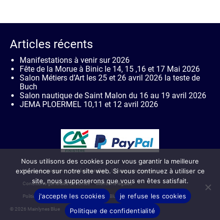
Articles récents
Manifestations à venir sur 2026
Fête de la Morue à Binic le 14, 15 ,16 et 17 Mai 2026
Salon Métiers d’Art les 25 et 26 avril 2026 la teste de
Buch
Salon nautique de Saint Malon du 16 au 19 avril 2026
JEMA PLOERMEL 10,11 et 12 avril 2026
Nous utilisons des cookies pour vous garantir la meilleure
expérience sur notre site web. Si vous continuez à utiliser ce
Moyen de paiement
Guide des tailles
Livraison en France
site, nous supposerons que vous en êtes satisfait.
Conditions générales de ventes
Mentions légales
j'accepte les cookies
je refuse les cookies
Politique de confidentialité de Mainlynes Blue
Contact
© 2026 Mainlynes Blue
Politique de confidentialité