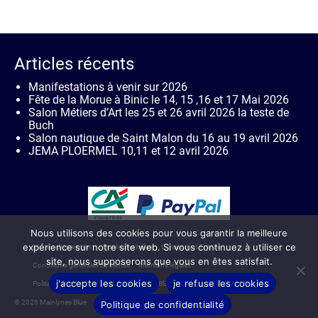
Articles récents
Manifestations à venir sur 2026
Fête de la Morue à Binic le 14, 15 ,16 et 17 Mai 2026
Salon Métiers d’Art les 25 et 26 avril 2026 la teste de
Buch
Salon nautique de Saint Malon du 16 au 19 avril 2026
JEMA PLOERMEL 10,11 et 12 avril 2026
Nous utilisons des cookies pour vous garantir la meilleure
expérience sur notre site web. Si vous continuez à utiliser ce
Moyen de paiement
Guide des tailles
Livraison en France
site, nous supposerons que vous en êtes satisfait.
Conditions générales de ventes
Mentions légales
j'accepte les cookies
je refuse les cookies
Politique de confidentialité de Mainlynes Blue
Contact
© 2026 Mainlynes Blue
Politique de confidentialité